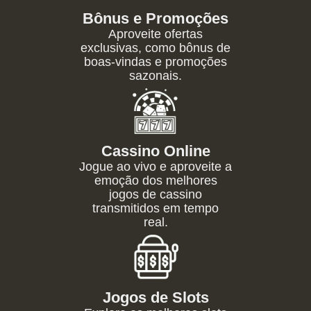
Bônus e Promoções
Aproveite ofertas
exclusivas, como bônus de
boas-vindas e promoções
sazonais.
Cassino Online
Jogue ao vivo e aproveite a
emoção dos melhores
jogos de cassino
transmitidos em tempo
real.
Jogos de Slots