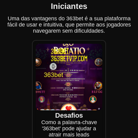
Iniciantes
Uma das vantagens do 363bet é a sua plataforma
fácil de usar e intuitiva, que permite aos jogadores
navegarem sem dificuldades.
Desafios
Como a palavra-chave
'363bet' pode ajudar a
atrair mais leads