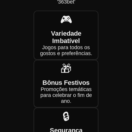
'363bet'
🎮
Variedade
Imbatível
Jogos para todos os
gostos e preferências.
🎁
Bônus Festivos
Promoções temáticas
para celebrar o fim de
ano.
🔒
Segurança