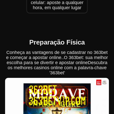
celular: aposte a qualquer
hora, em qualquer lugar
Preparação Física
Conheça as vantagens de se cadastrar no 363bet
e começar a apostar online..O 363bet: sua melhor
escolha para se divertir e apostar onlineDescubra
os melhores casinos online com a palavra-chave
'363bet'