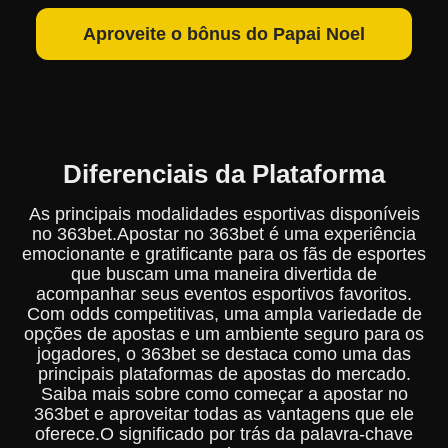
Aproveite o bônus do Papai Noel
Diferenciais da Plataforma
As principais modalidades esportivas disponíveis
no 363bet.Apostar no 363bet é uma experiência
emocionante e gratificante para os fãs de esportes
que buscam uma maneira divertida de
acompanhar seus eventos esportivos favoritos.
Com odds competitivas, uma ampla variedade de
opções de apostas e um ambiente seguro para os
jogadores, o 363bet se destaca como uma das
principais plataformas de apostas do mercado.
Saiba mais sobre como começar a apostar no
363bet e aproveitar todas as vantagens que ele
oferece.O significado por trás da palavra-chave