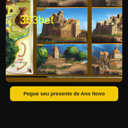
Pegue seu presente de Ano Novo